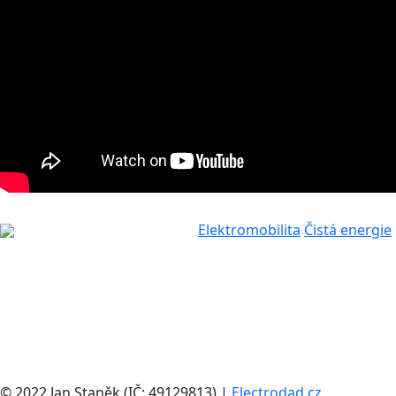
Elektromobilita
Čistá energie
© 2022 Jan Staněk (IČ: 49129813) |
Electrodad.cz