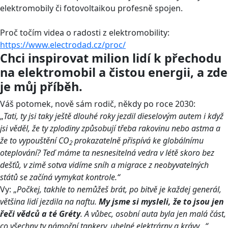
elektromobily či fotovoltaikou profesně spojen.
Proč točím videa o radosti z elektromobility:
https://www.electrodad.cz/proc/
Chci inspirovat milion lidí k přechodu
na elektromobil a čistou energii, a zde
je můj příběh.
Váš potomek, nově sám rodič, někdy po roce 2030:
„
Tati, ty jsi taky ještě dlouhé roky jezdil dieselovým autem i když
jsi věděl, že ty zplodiny způsobují třeba rakovinu nebo astma a
že to vypouštění CO
prokazatelně přispívá ke globálnímu
2
oteplování? Teď máme ta nesnesitelná vedra v létě skoro bez
dešťů, v zimě sotva vidíme sníh a migrace z neobyvatelných
států se začíná vymykat kontrole.“
Vy: „
Počkej, takhle to nemůžeš brát, po bitvě je každej generál,
většina lidí jezdila na naftu.
My jsme si mysleli, že to jsou jen
řeči vědců a té Gréty
. A vůbec, osobní auta byla jen malá část,
co všechny ty námořní tankery, uhelné elektrárny a krávy…“