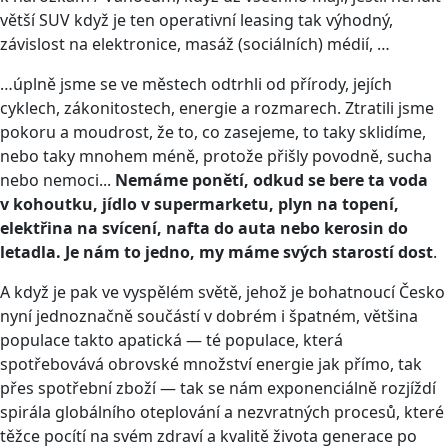
větší SUV když je ten operativní leasing tak výhodný,
závislost na elektronice, masáž (sociálních) médií, …
…úplně jsme se ve městech odtrhli od přírody, jejích
cyklech, zákonitostech, energie a rozmarech. Ztratili jsme
pokoru a moudrost, že to, co zasejeme, to taky sklidíme,
nebo taky mnohem méně, protože přišly povodně, sucha
nebo nemoci...
Nemáme ponětí, odkud se bere ta voda
v kohoutku, jídlo v supermarketu, plyn na topení,
elektřina na svícení, nafta do auta nebo kerosin do
letadla. Je nám to jedno, my máme svých starostí dost
.
A když je pak ve vyspělém světě, jehož je bohatnoucí Česko
nyní jednoznačně součástí v dobrém i špatném, většina
populace takto apatická — té populace, která
spotřebovává obrovské množství energie jak přímo, tak
přes spotřební zboží — tak se nám exponenciálně rozjíždí
spirála globálního oteplování a nezvratných procesů, které
těžce pocítí na svém zdraví a kvalitě života generace po