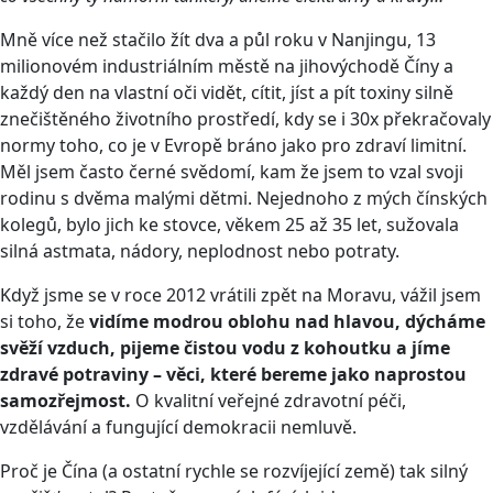
Mně více než stačilo žít dva a půl roku v Nanjingu, 13
milionovém industriálním městě na jihovýchodě Číny a
každý den na vlastní oči vidět, cítit, jíst a pít toxiny silně
znečištěného životního prostředí, kdy se i 30x překračovaly
normy toho, co je v Evropě bráno jako pro zdraví limitní.
Měl jsem často černé svědomí, kam že jsem to vzal svoji
rodinu s dvěma malými dětmi. Nejednoho z mých čínských
kolegů, bylo jich ke stovce, věkem 25 až 35 let, sužovala
silná astmata, nádory, neplodnost nebo potraty.
Když jsme se v roce 2012 vrátili zpět na Moravu, vážil jsem
si toho, že
vidíme modrou oblohu nad hlavou, dýcháme
svěží vzduch, pijeme čistou vodu z kohoutku a jíme
zdravé potraviny – věci, které bereme jako naprostou
samozřejmost.
O kvalitní veřejné zdravotní péči,
vzdělávání a fungující demokracii nemluvě.
Proč je Čína (a ostatní rychle se rozvíjející země) tak silný