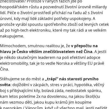
znečišťovatel? Protože v raných fázích jde po
hospodářském růstu a pozvednutí životní úrovně miliardy
lidí. Péče o životní prostředí přichází na řadu až s životní
úrovní, kdy mají lidé základní potřeby uspokojeny. A
protože vyrábí spoustu spotřebního zboží od levných cetek
až po high-tech elektroniku, které my tak rádi a ve velkém
nakupujeme.
Mimochodem, smutnou realitou je, že
v přepočtu na
hlavu je Česko větším znečišťovatelem než Čína
. A jestli
je někdo skutečným leaderem na poli efektivní adopce
elektromobility, tak je to vedle Norska a většiny EU právě
Čína.
Stěhujeme se do měst a
„trápí“ nás starosti prvního
světa
: dojíždění v zácpách, stres v práci, hypotéka, věčný
boj s přibývajícími kily, bolavá záda, nedostatek spánku,
kam letos poletíme 2x na dovolenou, na jakou škol(k)u
nám vezmou děti, jakou kupu krámů jim koupíme
k narozkám / Vánocům, když už všechno mají, jestli neřídit