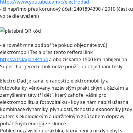
https://www.youtube.com/c/electrodad
- či napřímo přes korunový účet: 2401894390 / 2010 (částku
volte dle uvážení)
- a rovněž mne podpoříte pokud objednáte svůj
elektromobil Tesla přes tento refferal link
https://ts.la/jan84163
a oba získáme 1500 km nabíjení na
Superchargerech. Link nelze použít po objednání Tesly.
Electro Dad je kanál o radosti z elektromobility a
fotovoltaiky, věnovaný nezávislým praktickým ukázkám a
zamyšlením táty tří dětí, který zahořel vášní pro
elektromobilitu a fotovoltaiku - kdy se nám nabízí úžasná
kombinace dynamiky, plynulosti, tichosti a ekonomiky jízdy
autem s ekologickým a udržitelným způsobem dopravy
poháněným energií ze slunce.
Pohled nezávislého praktika, který není a nikdy nebyl s