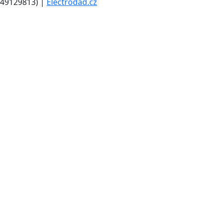
49129813) |
Electrodad.cz