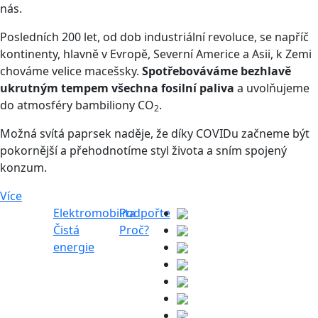
nás.
Posledních 200 let, od dob industriální revoluce, se napříč
kontinenty, hlavně v Evropě, Severní Americe a Asii, k Zemi
chováme velice macešsky.
Spotřebováváme bezhlavě
ukrutným tempem všechna fosilní paliva
a uvolňujeme
do atmosféry bambiliony CO
.
2
Možná svítá paprsek naděje, že díky COVIDu začneme být
pokornější a přehodnotíme styl života a sním spojený
konzum.
Více
Elektromobilita
Podpořte
Čistá
Proč?
energie