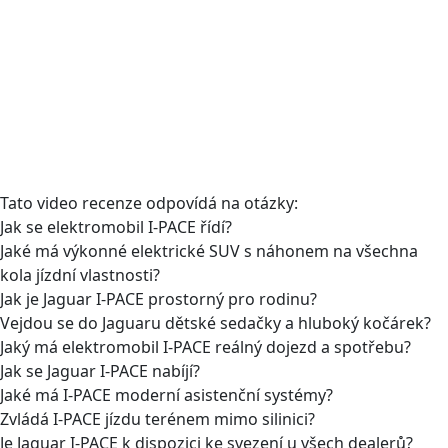
Tato video recenze odpovídá na otázky:
Jak se elektromobil I-PACE řídí?
Jaké má výkonné elektrické SUV s náhonem na všechna
kola jízdní vlastnosti?
Jak je Jaguar I-PACE prostorný pro rodinu?
Vejdou se do Jaguaru dětské sedačky a hluboký kočárek?
Jaký má elektromobil I-PACE reálný dojezd a spotřebu?
Jak se Jaguar I-PACE nabíjí?
Jaké má I-PACE moderní asistenční systémy?
Zvládá I-PACE jízdu terénem mimo silinici?
Je Jaguar I-PACE k dispozici ke svezení u všech dealerů?