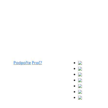
Podpořte
Proč?