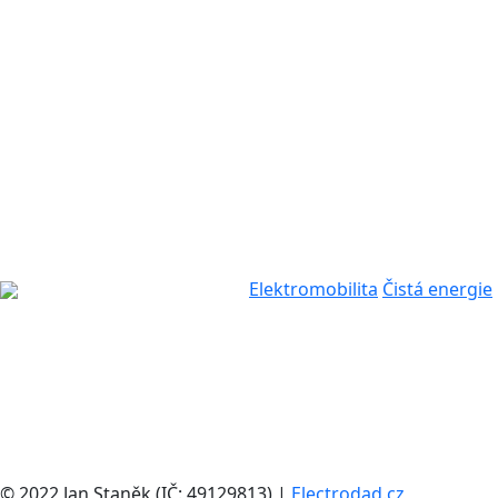
Elektromobilita
Čistá energie
© 2022 Jan Staněk (IČ: 49129813) |
Electrodad.cz