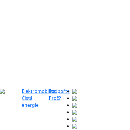
Elektromobilita
Podpořte
Čistá
Proč?
energie