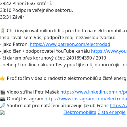
29:42 Plnění ESG kritérií.
33:10 Podpora veřejného sektoru.
35:31 Závěr
🔋 Chci inspirovat milion lidí k přechodu na elektromobil a 
Inspiroval jsem Vás, podpořte moji nezávislou tvorbu:
- jako Patron:
https://www.patreon.com/electrodad
- jako člen / podporovatel YouTube kanálu
https://www.yo
- či darem přes korunový účet: 2401894390 / 2010
- nebo při on-line nákupu Tesly použijte můj doporučující 
👉 Proč točím videa o radosti z elektromobilů a čisté energ
🎬 Video stříhal Petr Mašek
https://www.linkedin.com/in/p
📸 O můj Instagram
https://www.instagram.com/electroda
🔎 Souhrn dat pro natáčení připravuje Jakub Franc
https:/
Elektromobilita
Čistá energie