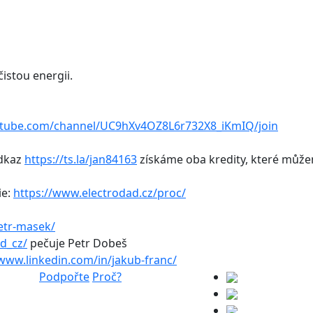
čistou energii.
utube.com/channel/UC9hXv4OZ8L6r732X8_iKmIQ/join
odkaz
https://ts.la/jan84163
získáme oba kredity, které může
ie:
https://www.electrodad.cz/proc/
etr-masek/
d_cz/
pečuje Petr Dobeš
/www.linkedin.com/in/jakub-franc/
Podpořte
Proč?