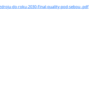
droju-do-roku-2030-Final-quality-pod-sebou-.pdf