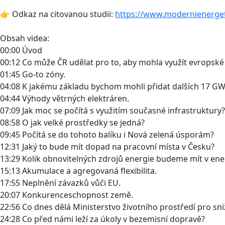
👉 Odkaz na citovanou studii:
https://www.modernienergeti
Obsah videa:
00:00 Úvod
00:12 Co může ČR udělat pro to, aby mohla využít evropské
01:45 Go-to zóny.
04:08 K jakému základu bychom mohli přidat dalších 17 G
04:44 Výhody větrných elektráren.
07:09 Jak moc se počítá s využitím současné infrastruktury?
08:58 O jak velké prostředky se jedná?
09:45 Počítá se do tohoto balíku i Nová zelená úsporám?
12:31 Jaký to bude mít dopad na pracovní místa v Česku?
13:29 Kolik obnovitelných zdrojů energie budeme mít v en
15:13 Akumulace a agregovaná flexibilita.
17:55 Neplnění závazků vůči EU.
20:07 Konkurenceschopnost země.
22:56 Co dnes dělá Ministerstvo životního prostředí pro sn
24:28 Co před námi leží za úkoly v bezemisní dopravě?