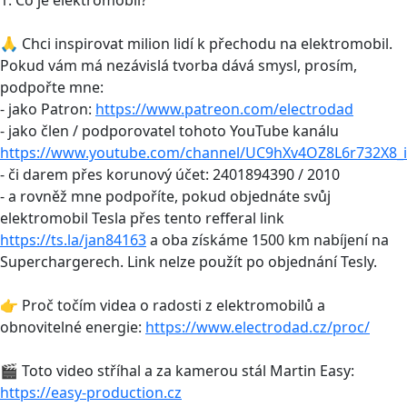
🙏 Chci inspirovat milion lidí k přechodu na elektromobil.
Pokud vám má nezávislá tvorba dává smysl, prosím,
podpořte mne:
- jako Patron:
https://www.patreon.com/electrodad
- jako člen / podporovatel tohoto YouTube kanálu
https://www.youtube.com/channel/UC9hXv4OZ8L6r732X8_i
- či darem přes korunový účet: 2401894390 / 2010
- a rovněž mne podpoříte, pokud objednáte svůj
elektromobil Tesla přes tento refferal link
https://ts.la/jan84163
a oba získáme 1500 km nabíjení na
Superchargerech. Link nelze použít po objednání Tesly.
👉 Proč točím videa o radosti z elektromobilů a
obnovitelné energie:
https://www.electrodad.cz/proc/
🎬 Toto video stříhal a za kamerou stál Martin Easy:
https://easy-production.cz