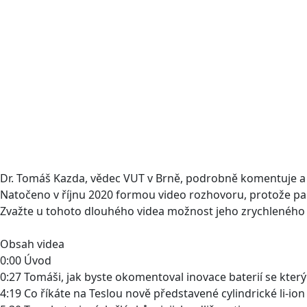
Dr. Tomáš Kazda, vědec VUT v Brně, podrobně komentuje a v
Natočeno v říjnu 2020 formou video rozhovoru, protože p
Zvažte u tohoto dlouhého videa možnost jeho zrychleného p
Obsah videa
0:00 Úvod
0:27 Tomáši, jak byste okomentoval inovace baterií se který
4:19 Co říkáte na Teslou nově představené cylindrické li-ion