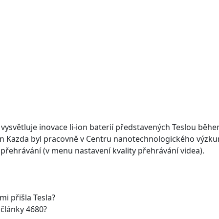
ysvětluje inovace li-ion baterií představených Teslou běhe
an Kazda byl pracovně v Centru nanotechnologického výzku
řehrávání (v menu nastavení kvality přehrávání videa).
mi přišla Tesla?
 články 4680?