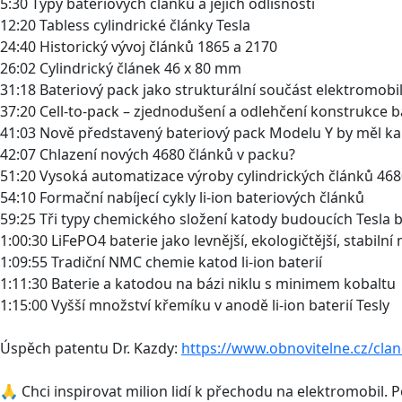
5:30 Typy bateriových článků a jejich odlišnosti
12:20 Tabless cylindrické články Tesla
24:40 Historický vývoj článků 1865 a 2170
26:02 Cylindrický článek 46 x 80 mm
31:18 Bateriový pack jako strukturální součást elektromobil
37:20 Cell-to-pack – zjednodušení a odlehčení konstrukce 
41:03 Nově představený bateriový pack Modelu Y by měl ka
42:07 Chlazení nových 4680 článků v packu?
51:20 Vysoká automatizace výroby cylindrických článků 46
54:10 Formační nabíjecí cykly li-ion bateriových článků
59:25 Tři typy chemického složení katody budoucích Tesla bat
1:00:30 LiFePO4 baterie jako levnější, ekologičtější, stabilní
1:09:55 Tradiční NMC chemie katod li-ion baterií
1:11:30 Baterie a katodou na bázi niklu s minimem kobaltu
1:15:00 Vyšší množství křemíku v anodě li-ion baterií Tesly
Úspěch patentu Dr. Kazdy:
https://www.obnovitelne.cz/clan
🙏 Chci inspirovat milion lidí k přechodu na elektromobil.