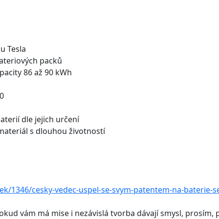
u Tesla
bateriových packů
pacity 86 až 90 kWh
80
erií dle jejich určení
 materiál s dlouhou životností
ek/1346/cesky-vedec-uspel-se-svym-patentem-na-baterie-se
 Pokud vám má mise i nezávislá tvorba dávají smysl, prosím