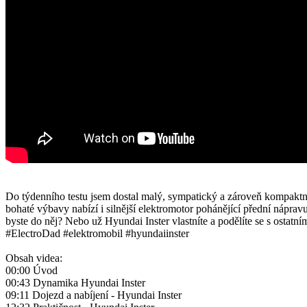
Do týdenního testu jsem dostal malý, sympatický a zároveň kompaktní
bohaté výbavy nabízí i silnější elektromotor pohánějící přední nápra
byste do něj? Nebo už Hyundai Inster vlastníte a podělíte se s ostatn
#ElectroDad #elektromobil #hyundaiinster
Obsah videa:
00:00 Úvod
00:43 Dynamika Hyundai Inster
09:11 Dojezd a nabíjení - Hyundai Inster