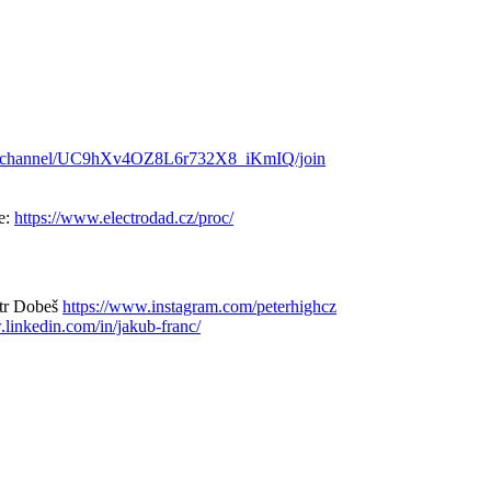
m/channel/UC9hXv4OZ8L6r732X8_iKmIQ/join
ie:
https://www.electrodad.cz/proc/
etr Dobeš
https://www.instagram.com/peterhighcz
.linkedin.com/in/jakub-franc/