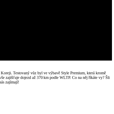
í Koreji. Testovaný vůz byl ve výbavě Style Premium, která kromě
vše zajišťuje dojezd až 370 km podle WLTP. Co na něj říkáte vy? Šli
ás zajímají!