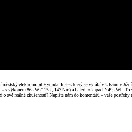
 městský elektromobil Hyundai Inster, který se vyrábí v Ulsanu v Jižn
vu – s výkonem 86 kW (115 k, 147 Nm) a baterií o kapacitě 49 kWh. To 
ími o své reálné zkušenosti? Napište nám do komentářů – vaše postřehy n