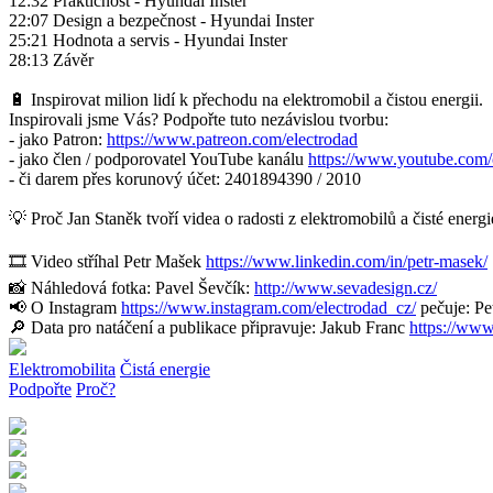
12:32 Praktičnost - Hyundai Inster
22:07 Design a bezpečnost - Hyundai Inster
25:21 Hodnota a servis - Hyundai Inster
28:13 Závěr
🔋 Inspirovat milion lidí k přechodu na elektromobil a čistou energii.
Inspirovali jsme Vás? Podpořte tuto nezávislou tvorbu:
- jako Patron:
https://www.patreon.com/electrodad
- jako člen / podporovatel YouTube kanálu
https://www.youtube.co
- či darem přes korunový účet: 2401894390 / 2010
💡 Proč Jan Staněk tvoří videa o radosti z elektromobilů a čisté energ
🎞 Video stříhal Petr Mašek
https://www.linkedin.com/in/petr-masek/
📸 Náhledová fotka: Pavel Ševčík:
http://www.sevadesign.cz/
📢 O Instagram
https://www.instagram.com/electrodad_cz/
pečuje: P
🔎 Data pro natáčení a publikace připravuje: Jakub Franc
https://www
Elektromobilita
Čistá energie
Podpořte
Proč?