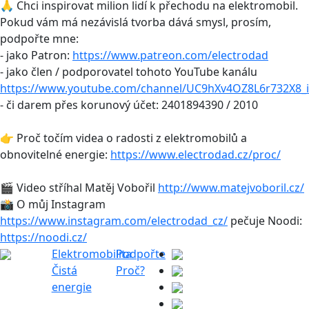
🙏 Chci inspirovat milion lidí k přechodu na elektromobil.
Pokud vám má nezávislá tvorba dává smysl, prosím,
podpořte mne:
- jako Patron:
https://www.patreon.com/electrodad
- jako člen / podporovatel tohoto YouTube kanálu
https://www.youtube.com/channel/UC9hXv4OZ8L6r732X8_i
- či darem přes korunový účet: 2401894390 / 2010
👉 Proč točím videa o radosti z elektromobilů a
obnovitelné energie:
https://www.electrodad.cz/proc/
🎬 Video stříhal Matěj Vobořil
http://www.matejvoboril.cz/
📸 O můj Instagram
https://www.instagram.com/electrodad_cz/
pečuje Noodi:
https://noodi.cz/
Elektromobilita
Podpořte
Čistá
Proč?
energie