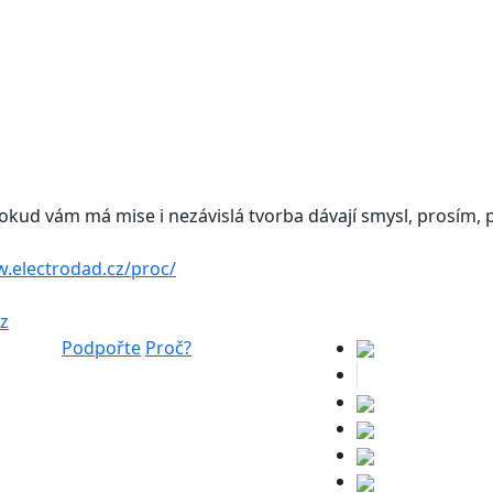
 Pokud vám má mise i nezávislá tvorba dávají smysl, prosím
w.electrodad.cz/proc/
cz
Podpořte
Proč?