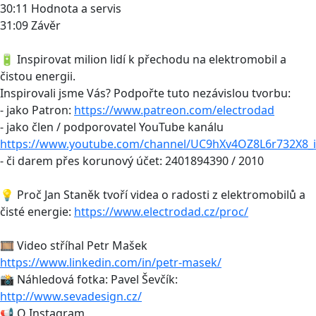
30:11 Hodnota a servis
31:09 Závěr
🔋 Inspirovat milion lidí k přechodu na elektromobil a
čistou energii.
Inspirovali jsme Vás? Podpořte tuto nezávislou tvorbu:
- jako Patron:
https://www.patreon.com/electrodad
- jako člen / podporovatel YouTube kanálu
https://www.youtube.com/channel/UC9hXv4OZ8L6r732X8_i
- či darem přes korunový účet: 2401894390 / 2010
💡 Proč Jan Staněk tvoří videa o radosti z elektromobilů a
čisté energie:
https://www.electrodad.cz/proc/
🎞 Video stříhal Petr Mašek
https://www.linkedin.com/in/petr-masek/
📸 Náhledová fotka: Pavel Ševčík:
http://www.sevadesign.cz/
📢 O Instagram