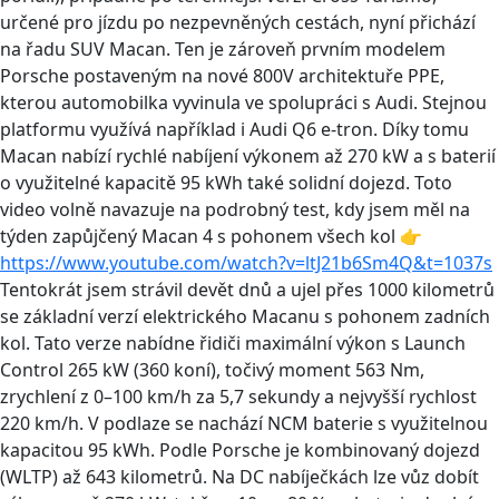
určené pro jízdu po nezpevněných cestách, nyní přichází
na řadu SUV Macan. Ten je zároveň prvním modelem
Porsche postaveným na nové 800V architektuře PPE,
kterou automobilka vyvinula ve spolupráci s Audi. Stejnou
platformu využívá například i Audi Q6 e-tron. Díky tomu
Macan nabízí rychlé nabíjení výkonem až 270 kW a s baterií
o využitelné kapacitě 95 kWh také solidní dojezd. Toto
video volně navazuje na podrobný test, kdy jsem měl na
týden zapůjčený Macan 4 s pohonem všech kol 👉
https://www.youtube.com/watch?v=ltJ21b6Sm4Q&t=1037s
Tentokrát jsem strávil devět dnů a ujel přes 1000 kilometrů
se základní verzí elektrického Macanu s pohonem zadních
kol. Tato verze nabídne řidiči maximální výkon s Launch
Control 265 kW (360 koní), točivý moment 563 Nm,
zrychlení z 0–100 km/h za 5,7 sekundy a nejvyšší rychlost
220 km/h. V podlaze se nachází NCM baterie s využitelnou
kapacitou 95 kWh. Podle Porsche je kombinovaný dojezd
(WLTP) až 643 kilometrů. Na DC nabíječkách lze vůz dobít