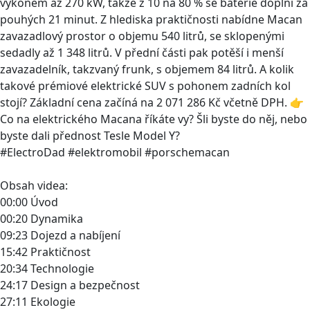
výkonem až 270 kW, takže z 10 na 80 % se baterie doplní za
pouhých 21 minut. Z hlediska praktičnosti nabídne Macan
zavazadlový prostor o objemu 540 litrů, se sklopenými
sedadly až 1 348 litrů. V přední části pak potěší i menší
zavazadelník, takzvaný frunk, s objemem 84 litrů. A kolik
takové prémiové elektrické SUV s pohonem zadních kol
stojí? Základní cena začíná na 2 071 286 Kč včetně DPH. 👉
Co na elektrického Macana říkáte vy? Šli byste do něj, nebo
byste dali přednost Tesle Model Y?
#ElectroDad #elektromobil #porschemacan
Obsah videa:
00:00 Úvod
00:20 Dynamika
09:23 Dojezd a nabíjení
15:42 Praktičnost
20:34 Technologie
24:17 Design a bezpečnost
27:11 Ekologie