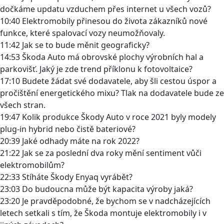
dočkáme updatu vzduchem přes internet u všech vozů?
10:40 Elektromobily přinesou do života zákazníků nové
funkce, které spalovací vozy neumožňovaly.
11:42 Jak se to bude měnit geograficky?
14:53 Škoda Auto má obrovské plochy výrobních hal a
parkovišť. Jaký je zde trend příklonu k fotovoltaice?
17:10 Budete žádat své dodavatele, aby šli cestou úspor a
pročištění energetického mixu? Tlak na dodavatele bude ze
všech stran.
19:47 Kolik produkce Škody Auto v roce 2021 byly modely
plug-in hybrid nebo čistě bateriové?
20:39 Jaké odhady máte na rok 2022?
21:22 Jak se za poslední dva roky mění sentiment vůči
elektromobilům?
22:33 Stíháte Škody Enyaq vyrábět?
23:03 Do budoucna může být kapacita výroby jaká?
23:20 Je pravděpodobné, že bychom se v nadcházejících
letech setkali s tím, že Škoda montuje elektromobily i v