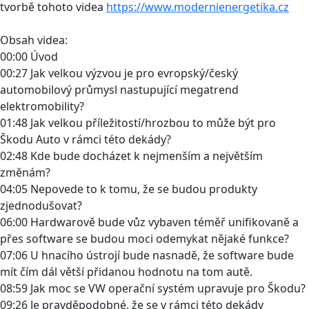
tvorbě tohoto videa
https://www.modernienergetika.cz
Obsah videa:
00:00 Úvod
00:27 Jak velkou výzvou je pro evropský/český
automobilový průmysl nastupující megatrend
elektromobility?
01:48 Jak velkou příležitostí/hrozbou to může být pro
Škodu Auto v rámci této dekády?
02:48 Kde bude docházet k nejmenším a největším
změnám?
04:05 Nepovede to k tomu, že se budou produkty
zjednodušovat?
06:00 Hardwarově bude vůz vybaven téměř unifikovaně a
přes software se budou moci odemykat nějaké funkce?
07:06 U hnacího ústrojí bude nasnadě, že software bude
mít čím dál větší přidanou hodnotu na tom autě.
08:59 Jak moc se VW operační systém upravuje pro Škodu?
09:26 Je pravděpodobné, že se v rámci této dekády