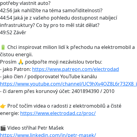
potřeby vlastnit auto?
42:56 Jak nahlížíte na téma samořiditelnosti?
44:54 Jaká je z vašeho pohledu dostupnost nabíjecí
infrastruktury? Co by pro to měl stát dělat?
49:52 Závěr
🔋 Chci inspirovat milion lidí k přechodu na elektromobil a
čistou energii.
Prosím 🙏 podpořte moji nezávislou tvorbu:
- jako Patron:
https://www.patreon.com/electrodad
- jako člen / podporovatel YouTube kanálu
https://www.youtube.com/channel/UC9hXv4OZ8L6r732X8_i
- či darem přes korunový účet: 2401894390 / 2010
👉 Proč točím videa o radosti z elektromobilů a čisté
energie:
https://www.electrodad.cz/proc/
🎬 Video stříhal Petr Mašek
https://www.linkedin.com/in/petr-masek/