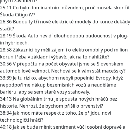
jiných závodech?
25:11 Co bylo dominantním důvodem, proč musela skončit
Škoda Citigo iV?
26:36 Budou ty tři nové elektrické modely do konce dekády
stačit?
28:19 Škoda Auto nevidí dlouhodobou budoucnost v plug-
in hybridech.
28:58 Zákazníci by měli zájem i o elektromobily pod milion
korun třeba v základní výbavě. Jak na to nahlížíte?
30:56 V přepočtu na počet obyvatel jsme se Slovenskem
automobilové velmoci. Nechová se k vám stát macešsky?
33:39 Je tu riziko, abychom nebyli popelnicí Evropy, když
nepodpoříme nákup bezemisních vozů a neuděláme
bariéru, aby se sem staré vozy stahovaly.
34:13 Na globálním trhu je spousta nových hráčů bez
historie. Nehrozí, že bychom přišli o prvenství?
38:34 Jak moc máte respekt z toho, že přijdou noví
technologičtí hráči?
40:18 Jak se bude měnit sentiment vůči osobní dopravě a