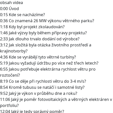
obsah videa
0:00 Úvod
0:15 Kde se nacházíme?
0:36 Co znamená 26 MW výkonu větrného parku?
1:18 Kdy byl projekt zkolaudován?
1:46 Jaké výzvy byly během přípravy projektu?
2:33 Jak dlouho trvalo dodání od výrobce?
3:12 Jak složitá byla otázka životního prostředí a
krajinotvorby?
4:36 Kde se vyrábějí tyto větrné turbíny?
5:19 Jakou vyžadují údržbu po více než třech letech?
6:55 Jakou potřebuje elektrárna rychlost větru pro
roztočení?
8:19 Co se děje při rychlosti větru do 3-4 m/s?
8:54 Kromě tubusu se natáčí i samotné listy?
9:52 Jaký je výkon v průběhu dne a roku?
11:06 Jaký je poměr fotovoltaických a větrných elektráren v
portfoliu?
12:04 Jaký je tedy správný poměr?