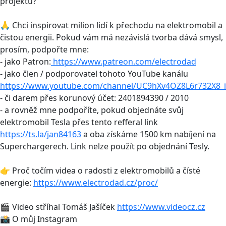
projektu?
🙏 Chci inspirovat milion lidí k přechodu na elektromobil a
čistou energii. Pokud vám má nezávislá tvorba dává smysl,
prosím, podpořte mne:
- jako Patron:
https://www.patreon.com/electrodad
- jako člen / podporovatel tohoto YouTube kanálu
https://www.youtube.com/channel/UC9hXv4OZ8L6r732X8_i
- či darem přes korunový účet: 2401894390 / 2010
- a rovněž mne podpoříte, pokud objednáte svůj
elektromobil Tesla přes tento refferal link
https://ts.la/jan84163
a oba získáme 1500 km nabíjení na
Superchargerech. Link nelze použít po objednání Tesly.
👉 Proč točím videa o radosti z elektromobilů a čísté
energie:
https://www.electrodad.cz/proc/
🎬 Video stříhal Tomáš Jašíček
https://www.videocz.cz
📸 O můj Instagram