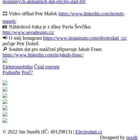
dostupnych-aktualnich-dat-electro-dad-69/
🎞 Video stříhal Petr Mašek
https://www.linkedin.com/in/petr-
masek/
📸 Náhledová fotka je z dílny Pavla Ševčíka:
http://www.sevadesign.cz/
📢 O můj Instagram
https://www.instagram.com/electrodad_cz/
pečuje Petr Dobeš
🔎 Souhrn dat pro natáčení připravuje Jakub Franc
https://www.linkedin.com/in/jakub-franc/
Elektromobilita
Čistá energie
Podpořte
Proč?
© 2022 Jan Staněk (IČ: 49129813) |
Electrodad.cz
Designed by
noodi