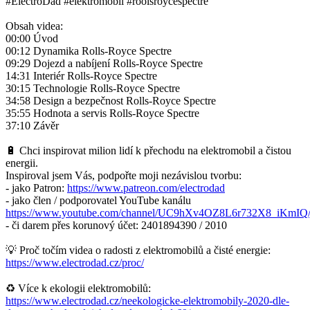
#ElectroDad #elektromobil #roolsroycespectre
Obsah videa:
00:00 Úvod
00:12 Dynamika Rolls-Royce Spectre
09:29 Dojezd a nabíjení Rolls-Royce Spectre
14:31 Interiér Rolls-Royce Spectre
30:15 Technologie Rolls-Royce Spectre
34:58 Design a bezpečnost Rolls-Royce Spectre
35:55 Hodnota a servis Rolls-Royce Spectre
37:10 Závěr
🔋 Chci inspirovat milion lidí k přechodu na elektromobil a čistou
energii.
Inspiroval jsem Vás, podpořte moji nezávislou tvorbu:
- jako Patron:
https://www.patreon.com/electrodad
- jako člen / podporovatel YouTube kanálu
https://www.youtube.com/channel/UC9hXv4OZ8L6r732X8_iKmIQ/
- či darem přes korunový účet: 2401894390 / 2010
💡 Proč točím videa o radosti z elektromobilů a čisté energie:
https://www.electrodad.cz/proc/
♻️ Více k ekologii elektromobilů:
https://www.electrodad.cz/neekologicke-elektromobily-2020-dle-