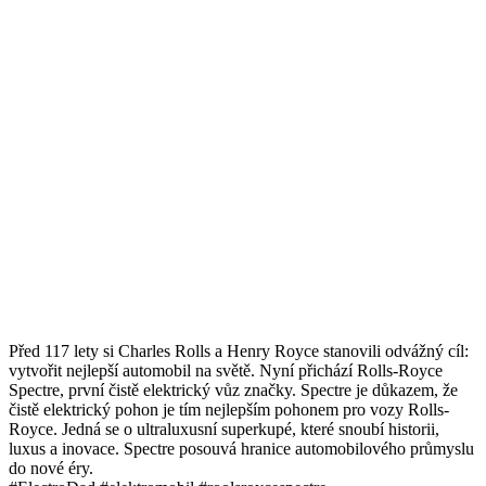
Před 117 lety si Charles Rolls a Henry Royce stanovili odvážný cíl:
vytvořit nejlepší automobil na světě. Nyní přichází Rolls-Royce
Spectre, první čistě elektrický vůz značky. Spectre je důkazem, že
čistě elektrický pohon je tím nejlepším pohonem pro vozy Rolls-
Royce. Jedná se o ultraluxusní superkupé, které snoubí historii,
luxus a inovace. Spectre posouvá hranice automobilového průmyslu
do nové éry.