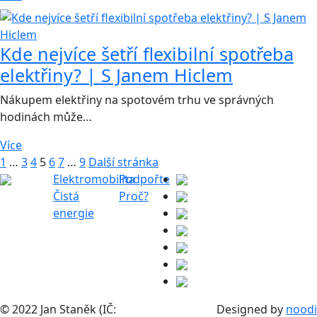
Kde nejvíce šetří flexibilní spotřeba
elektřiny? | S Janem Hiclem
Nákupem elektřiny na spotovém trhu ve správných
hodinách může…
Více
1
…
3
4
5
6
7
…
9
Další stránka
Elektromobilita
Podpořte
Čistá
Proč?
energie
© 2022 Jan Staněk (IČ:
Designed by
noodi