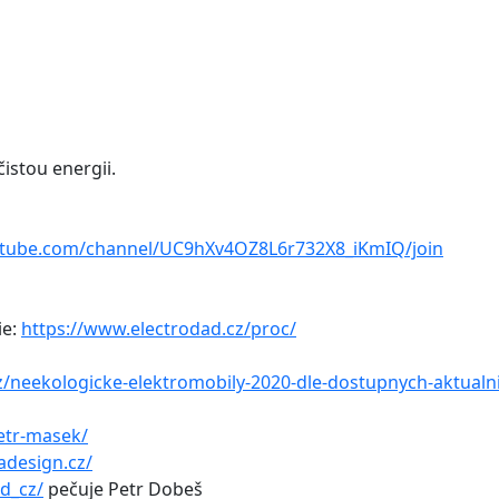
čistou energii.
utube.com/channel/UC9hXv4OZ8L6r732X8_iKmIQ/join
ie:
https://www.electrodad.cz/proc/
z/neekologicke-elektromobily-2020-dle-dostupnych-aktualni
etr-masek/
adesign.cz/
d_cz/
pečuje Petr Dobeš