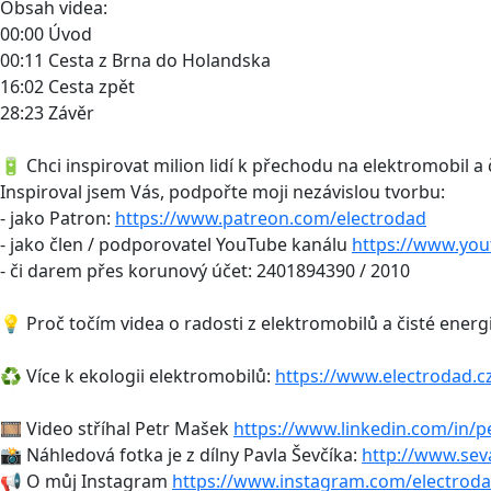
Obsah videa:
00:00 Úvod
00:11 Cesta z Brna do Holandska
16:02 Cesta zpět
28:23 Závěr
🔋 Chci inspirovat milion lidí k přechodu na elektromobil a 
Inspiroval jsem Vás, podpořte moji nezávislou tvorbu:
- jako Patron:
https://www.patreon.com/electrodad
- jako člen / podporovatel YouTube kanálu
https://www.yo
- či darem přes korunový účet: 2401894390 / 2010
💡 Proč točím videa o radosti z elektromobilů a čisté energ
♻️ Více k ekologii elektromobilů:
https://www.electrodad.c
🎞 Video stříhal Petr Mašek
https://www.linkedin.com/in/p
📸 Náhledová fotka je z dílny Pavla Ševčíka:
http://www.sev
📢 O můj Instagram
https://www.instagram.com/electroda