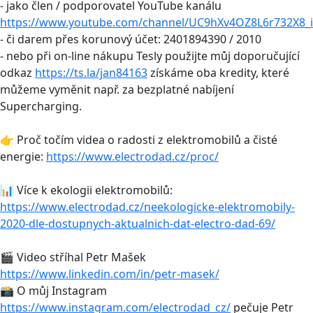
- jako člen / podporovatel YouTube kanálu
https://www.youtube.com/channel/UC9hXv4OZ8L6r732X8_i
- či darem přes korunový účet: 2401894390 / 2010
- nebo při on-line nákupu Tesly použijte můj doporučující
odkaz
https://ts.la/jan84163
získáme oba kredity, které
můžeme vyměnit např. za bezplatné nabíjení
Supercharging.
👉 Proč točím videa o radosti z elektromobilů a čisté
energie:
https://www.electrodad.cz/proc/
📊 Více k ekologii elektromobilů:
https://www.electrodad.cz/neekologicke-elektromobily-
2020-dle-dostupnych-aktualnich-dat-electro-dad-69/
🎬 Video stříhal Petr Mašek
https://www.linkedin.com/in/petr-masek/
📸 O můj Instagram
https://www.instagram.com/electrodad_cz/
pečuje Petr