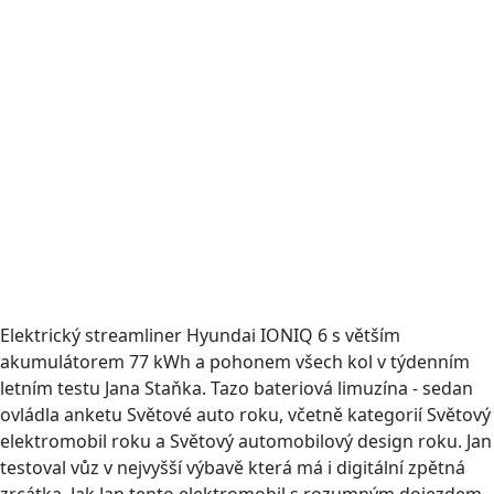
Elektrický streamliner Hyundai IONIQ 6 s větším
akumulátorem 77 kWh a pohonem všech kol v týdenním
letním testu Jana Staňka. Tazo bateriová limuzína - sedan
ovládla anketu Světové auto roku, včetně kategorií Světový
elektromobil roku a Světový automobilový design roku. Jan
testoval vůz v nejvyšší výbavě která má i digitální zpětná
zrcátka. Jak Jan tento elektromobil s rozumným dojezdem