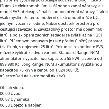
říkám, že elektromobilům sluší pohon zadní nápravy, ale
model EV3 překvapivě nabízí pohon přední nápravy. I tak si
však myslím, že tento moderní elektromobil může být
jediným vozem v rodině. Nabízí dostatek prostoru pro
cestující i zavazadla. Zavazadlový prostor má objem 460
litrů, a po sklopení zadních sedadel se zvětší až na 1 251
litrů. Příjemným bonusem je také přední úložný prostor,
tzv. frunk, s objemem 25 litrů. Pokud se rozhodnete EV3,
můžete vybírat ze dvou variant: Standard Range: NCM
akumulátor s využitelnou kapacitou 55 kWh a cenou od
899 980 Kč. Long Range: NCM akumulátor s využitelnou
kapacitou 78 kWh a cenou od 1 024 980 Kč.
#ElectroDad #elektromobil #kiaev3
Obsah videa:
00:00 Úvod
00:07 Dynamika
06:38 Dojezd a nabíjení