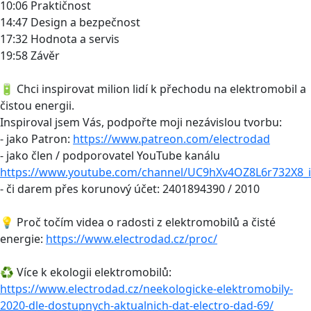
10:06 Praktičnost
14:47 Design a bezpečnost
17:32 Hodnota a servis
19:58 Závěr
🔋 Chci inspirovat milion lidí k přechodu na elektromobil a
čistou energii.
Inspiroval jsem Vás, podpořte moji nezávislou tvorbu:
- jako Patron:
https://www.patreon.com/electrodad
- jako člen / podporovatel YouTube kanálu
https://www.youtube.com/channel/UC9hXv4OZ8L6r732X8_i
- či darem přes korunový účet: 2401894390 / 2010
💡 Proč točím videa o radosti z elektromobilů a čisté
energie:
https://www.electrodad.cz/proc/
♻️ Více k ekologii elektromobilů:
https://www.electrodad.cz/neekologicke-elektromobily-
2020-dle-dostupnych-aktualnich-dat-electro-dad-69/