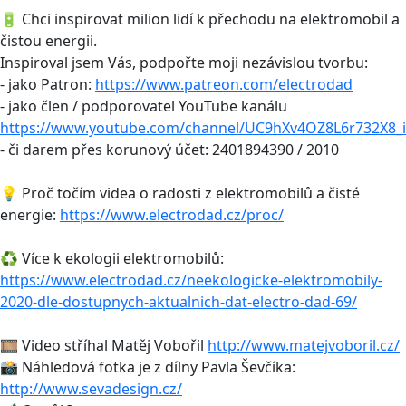
🔋 Chci inspirovat milion lidí k přechodu na elektromobil a
čistou energii.
Inspiroval jsem Vás, podpořte moji nezávislou tvorbu:
- jako Patron:
https://www.patreon.com/electrodad
- jako člen / podporovatel YouTube kanálu
https://www.youtube.com/channel/UC9hXv4OZ8L6r732X8_i
- či darem přes korunový účet: 2401894390 / 2010
💡 Proč točím videa o radosti z elektromobilů a čisté
energie:
https://www.electrodad.cz/proc/
♻️ Více k ekologii elektromobilů:
https://www.electrodad.cz/neekologicke-elektromobily-
2020-dle-dostupnych-aktualnich-dat-electro-dad-69/
🎞 Video stříhal Matěj Vobořil
http://www.matejvoboril.cz/
📸 Náhledová fotka je z dílny Pavla Ševčíka:
http://www.sevadesign.cz/