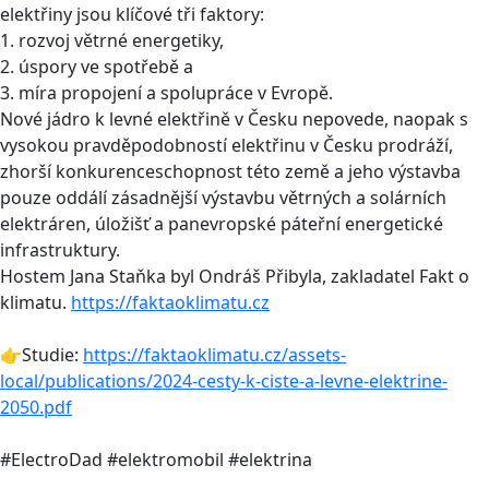
elektřiny jsou klíčové tři faktory:
1. rozvoj větrné energetiky,
2. úspory ve spotřebě a
3. míra propojení a spolupráce v Evropě.
Nové jádro k levné elektřině v Česku nepovede, naopak s
vysokou pravděpodobností elektřinu v Česku prodráží,
zhorší konkurenceschopnost této země a jeho výstavba
pouze oddálí zásadnější výstavbu větrných a solárních
elektráren, úložišť a panevropské páteřní energetické
infrastruktury.
Hostem Jana Staňka byl Ondráš Přibyla, zakladatel Fakt o
klimatu.
https://faktaoklimatu.cz
👉Studie:
https://faktaoklimatu.cz/assets-
local/publications/2024-cesty-k-ciste-a-levne-elektrine-
2050.pdf
#ElectroDad #elektromobil #elektrina