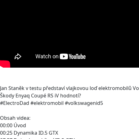
Jan Staněk v testu představí vlajkovou loď elektromobilů 
Škody Enyaq Coupé RS iV hodnotí?
#ElectroDad #elektromobil #volkswagenid5
Obsah videa:
00:00 Úvod
00:25 Dynamika ID.5 GTX