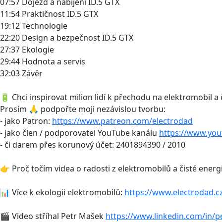
07:57 Dojezd a nabíjení ID.5 GTX
11:54 Praktičnost ID.5 GTX
19:12 Technologie
22:20 Design a bezpečnost ID.5 GTX
27:37 Ekologie
29:44 Hodnota a servis
32:03 Závěr
🔋 Chci inspirovat milion lidí k přechodu na elektromobil a 
Prosím 🙏 podpořte moji nezávislou tvorbu:
- jako Patron:
https://www.patreon.com/electrodad
- jako člen / podporovatel YouTube kanálu
https://www.yo
- či darem přes korunový účet: 2401894390 / 2010
👉 Proč točím videa o radosti z elektromobilů a čisté energ
📊 Více k ekologii elektromobilů:
https://www.electrodad.c
🎬 Video stříhal Petr Mašek
https://www.linkedin.com/in/p