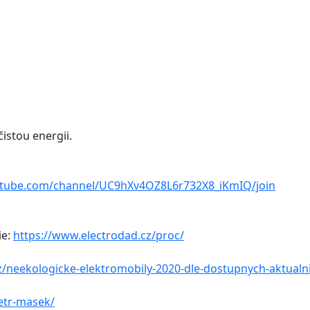
čistou energii.
utube.com/channel/UC9hXv4OZ8L6r732X8_iKmIQ/join
ie:
https://www.electrodad.cz/proc/
z/neekologicke-elektromobily-2020-dle-dostupnych-aktualni
etr-masek/