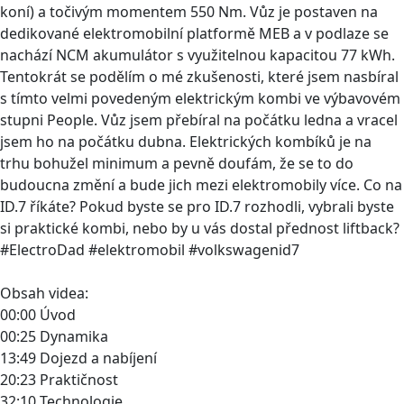
koní) a točivým momentem 550 Nm. Vůz je postaven na
dedikované elektromobilní platformě MEB a v podlaze se
nachází NCM akumulátor s využitelnou kapacitou 77 kWh.
Tentokrát se podělím o mé zkušenosti, které jsem nasbíral
s tímto velmi povedeným elektrickým kombi ve výbavovém
stupni People. Vůz jsem přebíral na počátku ledna a vracel
jsem ho na počátku dubna. Elektrických kombíků je na
trhu bohužel minimum a pevně doufám, že se to do
budoucna změní a bude jich mezi elektromobily více. Co na
ID.7 říkáte? Pokud byste se pro ID.7 rozhodli, vybrali byste
si praktické kombi, nebo by u vás dostal přednost liftback?
#ElectroDad #elektromobil #volkswagenid7
Obsah videa:
00:00 Úvod
00:25 Dynamika
13:49 Dojezd a nabíjení
20:23 Praktičnost
32:10 Technologie