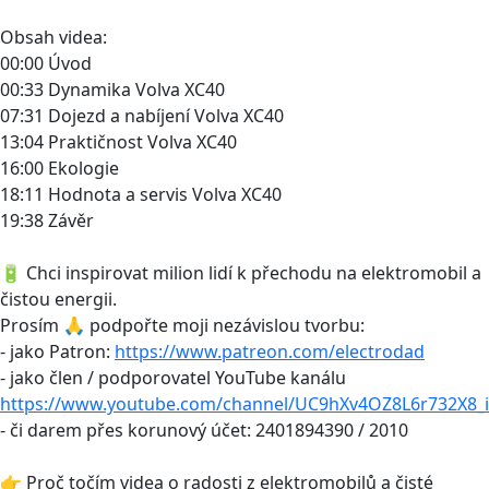
Obsah videa:
00:00 Úvod
00:33 Dynamika Volva XC40
07:31 Dojezd a nabíjení Volva XC40
13:04 Praktičnost Volva XC40
16:00 Ekologie
18:11 Hodnota a servis Volva XC40
19:38 Závěr
🔋 Chci inspirovat milion lidí k přechodu na elektromobil a
čistou energii.
Prosím 🙏 podpořte moji nezávislou tvorbu:
- jako Patron:
https://www.patreon.com/electrodad
- jako člen / podporovatel YouTube kanálu
https://www.youtube.com/channel/UC9hXv4OZ8L6r732X8_i
- či darem přes korunový účet: 2401894390 / 2010
👉 Proč točím videa o radosti z elektromobilů a čisté